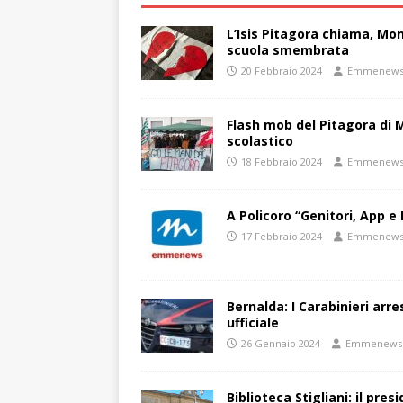
L’Isis Pitagora chiama, Mon
scuola smembrata
20 Febbraio 2024
Emmenew
Flash mob del Pitagora di
scolastico
18 Febbraio 2024
Emmenew
A Policoro “Genitori, App e 
17 Febbraio 2024
Emmenew
Bernalda: I Carabinieri arr
ufficiale
26 Gennaio 2024
Emmenews
Biblioteca Stigliani: il pre