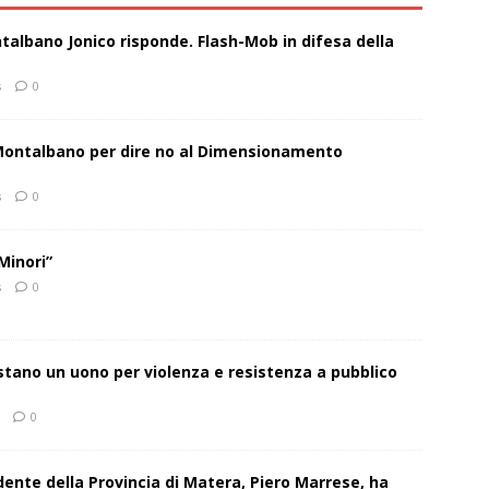
talbano Jonico risponde. Flash-Mob in difesa della
s
0
 Montalbano per dire no al Dimensionamento
s
0
Minori”
s
0
estano un uono per violenza e resistenza a pubblico
0
sidente della Provincia di Matera, Piero Marrese, ha