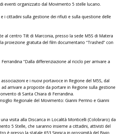
clo di eventi organizzato dal Movimento 5 stelle lucano.
e i cittadini sulla gestione dei rifiuti e sulla questione delle
amente al centro Tilt di Marconia, presso la sede M5S di Matera
r la proiezione gratuita del film documentario “Trashed” con
errandina “Dalla differenziazione al riciclo per arrivare a
, associazioni e i nuovi portavoce in Regione del M5S, dal
ad arrivare a proposte da portare in Regione sulla gestione
 Convento di Santa Chiara di Ferrandina.
nsiglio Regionale del Movimento: Gianni Perrino e Gianni
 una visita alla Discarica in Località Monticelli (Colobraro) da
to 5 Stelle, che saranno insieme a cittadini, attivisti del
ntro è presso la statale 653 Sinnica in prossimità del Bivio