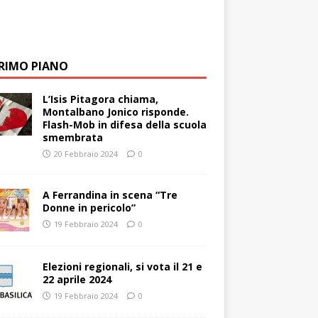
PRIMO PIANO
L’Isis Pitagora chiama,
Montalbano Jonico risponde.
Flash-Mob in difesa della scuola
smembrata
20 Febbraio 2024
0
A Ferrandina in scena “Tre
Donne in pericolo”
19 Febbraio 2024
0
Elezioni regionali, si vota il 21 e
22 aprile 2024
19 Febbraio 2024
0