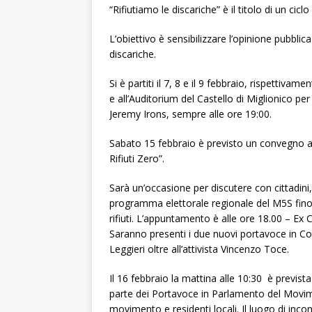
“Rifiutiamo le discariche” è il titolo di un ci
L’obiettivo è sensibilizzare l’opinione pubblica 
discariche.
Si è partiti il 7, 8 e il 9 febbraio, rispettiv
e all’Auditorium del Castello di Miglionico pe
Jeremy Irons, sempre alle ore 19:00.
Sabato 15 febbraio è previsto un convegno a F
Rifiuti Zero”.
Sarà un’occasione per discutere con cittadini
programma elettorale regionale del M5S fino 
rifiuti. L’appuntamento è alle ore 18.00 – Ex
Saranno presenti i due nuovi portavoce in Co
Leggieri oltre all’attivista Vincenzo Toce.
Il 16 febbraio la mattina alle 10:30 è prevista
parte dei Portavoce in Parlamento del Movimen
movimento e residenti locali. Il luogo di inco