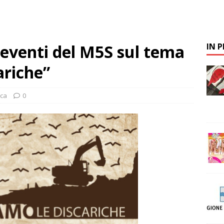
i eventi del M5S sul tema
IN 
ariche”
ica
0