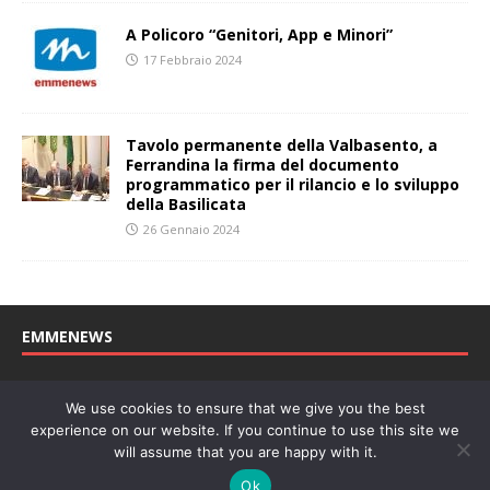
A Policoro “Genitori, App e Minori”
17 Febbraio 2024
Tavolo permanente della Valbasento, a
Ferrandina la firma del documento
programmatico per il rilancio e lo sviluppo
della Basilicata
26 Gennaio 2024
EMMENEWS
Testata registrata al Tribunale di Matera, reg. n. 04/2011 del
We use cookies to ensure that we give you the best
27/04/2011. Direttore Responsabile: Concetta Monzo, Editore: Deah
experience on our website. If you continue to use this site we
soc. coop. P. Iva: 01219430772
will assume that you are happy with it.
Website powered by
Welan
, un marchio di
WeNetwork SRL
Ok