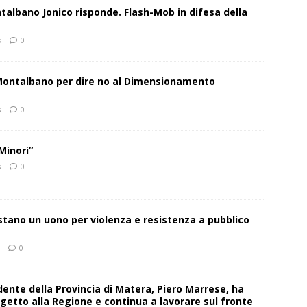
talbano Jonico risponde. Flash-Mob in difesa della
s
0
 Montalbano per dire no al Dimensionamento
s
0
Minori”
s
0
estano un uono per violenza e resistenza a pubblico
0
sidente della Provincia di Matera, Piero Marrese, ha
getto alla Regione e continua a lavorare sul fronte