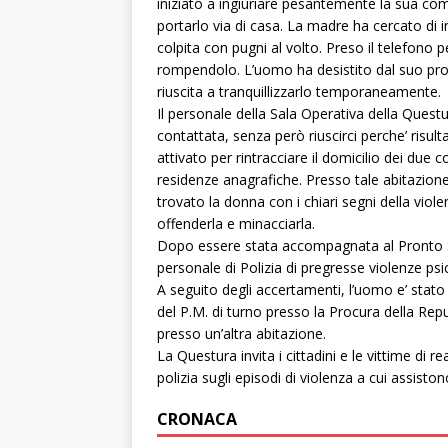
iniziato a ingiuriare pesantemente la sua com
portarlo via di casa. La madre ha cercato di 
colpita con pugni al volto. Preso il telefono 
rompendolo. L’uomo ha desistito dal suo propo
riuscita a tranquillizzarlo temporaneamente.
Il personale della Sala Operativa della Questu
contattata, senza però riuscirci perche’ risu
attivato per rintracciare il domicilio dei due
residenze anagrafiche. Presso tale abitazion
trovato la donna con i chiari segni della vio
offenderla e minacciarla.
Dopo essere stata accompagnata al Pronto Soc
personale di Polizia di pregresse violenze ps
A seguito degli accertamenti, l’uomo e’ stato
del P.M. di turno presso la Procura della Repu
presso un’altra abitazione.
La Questura invita i cittadini e le vittime di r
polizia sugli episodi di violenza a cui assiston
CRONACA