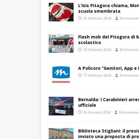
L’Isis Pitagora chiama, Mon
scuola smembrata
20 Febbraio 2024
Emmenew
Flash mob del Pitagora di
scolastico
18 Febbraio 2024
Emmenew
A Policoro “Genitori, App e 
17 Febbraio 2024
Emmenew
Bernalda: I Carabinieri arr
ufficiale
26 Gennaio 2024
Emmenews
Biblioteca Stigliani: il pre
inviato una proposta di pro