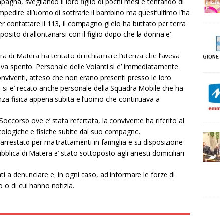
pagna, svegliando il loro figlio di pochi mesi e tentando di
impedire all’uomo di sottrarle il bambino ma quest’ultimo l’ha
per contattare il 113, il compagno glielo ha buttato per terra
sito di allontanarsi con il figlio dopo che la donna e’
ra di Matera ha tentato di richiamare l’utenza che l’aveva
ltava spento. Personale delle Volanti si e’ immediatamente
 conviventi, atteso che non erano presenti presso le loro
e si e’ recato anche personale della Squadra Mobile che ha
lenza fisica appena subita e l’uomo che continuava a
corso ove e’ stata refertata, la convivente ha riferito al
icologiche e fisiche subite dal suo compagno.
 arrestato per maltrattamenti in famiglia e su disposizione
bblica di Matera e’ stato sottoposto agli arresti domiciliari
eati a denunciare e, in ogni caso, ad informare le forze di
o o di cui hanno notizia.