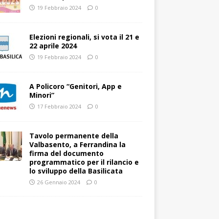
19 Febbraio 2024
0
Elezioni regionali, si vota il 21 e
22 aprile 2024
19 Febbraio 2024
0
A Policoro “Genitori, App e
Minori”
17 Febbraio 2024
0
Tavolo permanente della
Valbasento, a Ferrandina la
firma del documento
programmatico per il rilancio e
lo sviluppo della Basilicata
26 Gennaio 2024
0