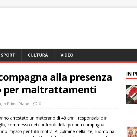
SPORT
CULTURA
VIDEO
 compagna alla presenza
IN 
to per maltrattamenti
a
,
In Primo Piano
0
 hanno arrestato un materano di 48 anni, responsabile in
iglia, commesso nei confronti della propria compagna.
o litigato per futili motivi. Al culmine della lite, l’uomo ha