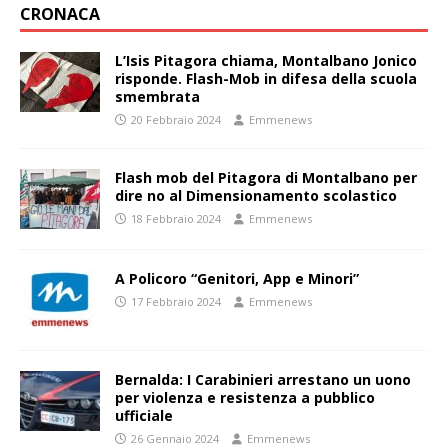
CRONACA
L’Isis Pitagora chiama, Montalbano Jonico
risponde. Flash-Mob in difesa della scuola
smembrata
20 Febbraio 2024
Emmenews
Flash mob del Pitagora di Montalbano per
dire no al Dimensionamento scolastico
18 Febbraio 2024
Emmenews
A Policoro “Genitori, App e Minori”
17 Febbraio 2024
Emmenews
Bernalda: I Carabinieri arrestano un uono
per violenza e resistenza a pubblico
ufficiale
26 Gennaio 2024
Emmenews