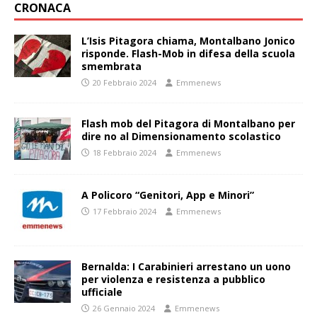
CRONACA
L’Isis Pitagora chiama, Montalbano Jonico
risponde. Flash-Mob in difesa della scuola
smembrata
20 Febbraio 2024
Emmenews
Flash mob del Pitagora di Montalbano per
dire no al Dimensionamento scolastico
18 Febbraio 2024
Emmenews
A Policoro “Genitori, App e Minori”
17 Febbraio 2024
Emmenews
Bernalda: I Carabinieri arrestano un uono
per violenza e resistenza a pubblico
ufficiale
26 Gennaio 2024
Emmenews