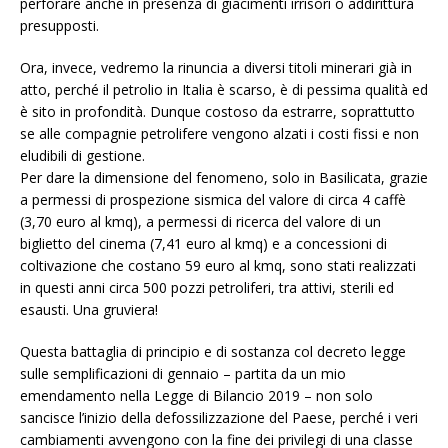
perforare anche in presenza di giacimenti irrisori o addirittura
presupposti.
Ora, invece, vedremo la rinuncia a diversi titoli minerari già in
atto, perché il petrolio in Italia è scarso, è di pessima qualità ed
è sito in profondità. Dunque costoso da estrarre, soprattutto
se alle compagnie petrolifere vengono alzati i costi fissi e non
eludibili di gestione.
Per dare la dimensione del fenomeno, solo in Basilicata, grazie
a permessi di prospezione sismica del valore di circa 4 caffè
(3,70 euro al kmq), a permessi di ricerca del valore di un
biglietto del cinema (7,41 euro al kmq) e a concessioni di
coltivazione che costano 59 euro al kmq, sono stati realizzati
in questi anni circa 500 pozzi petroliferi, tra attivi, sterili ed
esausti. Una gruviera!
Questa battaglia di principio e di sostanza col decreto legge
sulle semplificazioni di gennaio – partita da un mio
emendamento nella Legge di Bilancio 2019 – non solo
sancisce l’inizio della defossilizzazione del Paese, perché i veri
cambiamenti avvengono con la fine dei privilegi di una classe