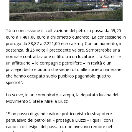
“Una concessione di coltivazione del petrolio passa da 59,25
euro a 1.481,00 euro a chilometro quadrato. La concessione in
proroga da 88,87 a 2.221,00 euro a kmq. Con un aumento, in
sostanza, di 25 volte il precedente valore. Sembrerebbe una
normale contrattazione di fitto tra un locatore – lo Stato – e
un affittuario – le compagnie petrolifere – in realtà è un
privilegio bello e buono che viene tolto alle società minerarie
che hanno occupato suolo pubblico pagandolo quattro
spiccioli”.
Lo scrive, in un comunicato stampa, la deputata lucana del
Movimento 5 Stelle Mirella Liuzzi.
“E’ un passo di grande valore politico visto lo strapotere
persuasivo dei petrolieri – prosegue Liuzzi – i quali, con i
canoni così esigui del passato, non avevano remore nel