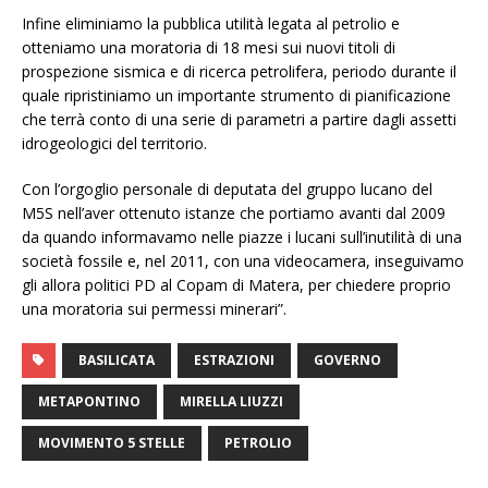
Infine eliminiamo la pubblica utilità legata al petrolio e
otteniamo una moratoria di 18 mesi sui nuovi titoli di
prospezione sismica e di ricerca petrolifera, periodo durante il
quale ripristiniamo un importante strumento di pianificazione
che terrà conto di una serie di parametri a partire dagli assetti
idrogeologici del territorio.
Con l’orgoglio personale di deputata del gruppo lucano del
M5S nell’aver ottenuto istanze che portiamo avanti dal 2009
da quando informavamo nelle piazze i lucani sull’inutilità di una
società fossile e, nel 2011, con una videocamera, inseguivamo
gli allora politici PD al Copam di Matera, per chiedere proprio
una moratoria sui permessi minerari”.
BASILICATA
ESTRAZIONI
GOVERNO
METAPONTINO
MIRELLA LIUZZI
MOVIMENTO 5 STELLE
PETROLIO