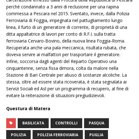
perché condannato a 3 anni di reclusione per una rapina
commessa a Pescara nel 2015. Sventato, invece, dalla Polizia
Ferroviaria di Foggia, impegnata nel pattugliamento lungo
linea, il furto di un generatore di corrente, di proprietà di una
ditta appaltatrice di lavori per conto di R.F.I. sulla tratta
ferroviaria Cervaro-Bovino, della nuova linea Foggia-Roma.
Recuperata anche una pala meccanica, risultata rubata, che
doveva servire ai malfattori per trasportare il generatore.
Infine, soccorsa dagli agenti del Reparto Operativo una
cinquantenne, senza fissa dimora, colta da malore nella
Stazione di Bari Centrale per abuso di sostanze alcoliche. La
stessa, oltre ad essere stata ricoverata, è stata segnalata ai
Servizi Sociali ed Asl per un programma di recupero, al fine di
evitare la reiterazione di situazioni pregiudizievoli.
Questura di Matera
BASILICATA
CONTROLLI
PASQUA
POLIZIA
POLIZIA FERROVIARIA
PUGLIA