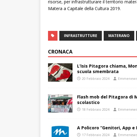
risorse, per infrastrutturare il territorio ma
Matera a Capitale della Cultura 2019.
INFRASTRUTTURE
MATERANO
CRONACA
L’Isis Pitagora chiama, Mon
scuola smembrata
20 Febbraio 2024
Emmenew
Flash mob del Pitagora di
scolastico
18 Febbraio 2024
Emmenew
A Policoro “Genitori, App e 
17 Febbraio 2024
Emmenew