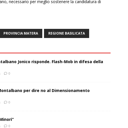
terano, necessario per meglio sostenere la candidatura di
PROVINCIA MATERA
REGIONE BASILICATA
talbano Jonico risponde. Flash-Mob in difesa della
s
0
 Montalbano per dire no al Dimensionamento
s
0
Minori”
s
0