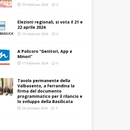
19 Febbraio 2024
0
Elezioni regionali, si vota il 21 e
22 aprile 2024
19 Febbraio 2024
0
A Policoro “Genitori, App e
Minori”
17 Febbraio 2024
0
Tavolo permanente della
Valbasento, a Ferrandina la
firma del documento
programmatico per il rilancio e
lo sviluppo della Basilicata
26 Gennaio 2024
0