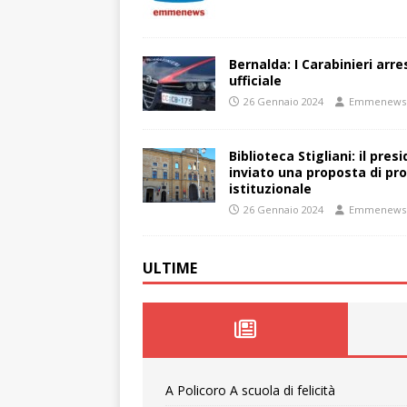
Bernalda: I Carabinieri arr
ufficiale
26 Gennaio 2024
Emmenews
Biblioteca Stigliani: il pre
inviato una proposta di pro
istituzionale
26 Gennaio 2024
Emmenews
ULTIME
A Policoro A scuola di felicità