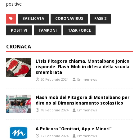
positive.
BASILICATA
CORONAVIRUS
FASE 2
POSITIVI
TAMPONI
TASK FORCE
CRONACA
L’Isis Pitagora chiama, Montalbano Jonico
risponde. Flash-Mob in difesa della scuola
smembrata
20 Febbraio 2024
Emmenews
Flash mob del Pitagora di Montalbano per
dire no al Dimensionamento scolastico
18 Febbraio 2024
Emmenews
A Policoro “Genitori, App e Minori”
17 Febbraio 2024
Emmenews