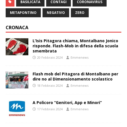
BASILICATA
CONTAGI
CORONAVIRUS
METAPONTINO
NEGATIVO
ZERO
CRONACA
L’Isis Pitagora chiama, Montalbano Jonico
risponde. Flash-Mob in difesa della scuola
smembrata
20 Febbraio 2024
Emmenews
Flash mob del Pitagora di Montalbano per
dire no al Dimensionamento scolastico
18 Febbraio 2024
Emmenews
A Policoro “Genitori, App e Minori”
17 Febbraio 2024
Emmenews