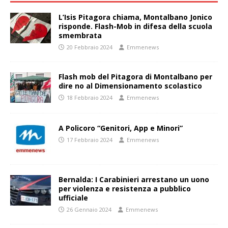
L’Isis Pitagora chiama, Montalbano Jonico
risponde. Flash-Mob in difesa della scuola
smembrata
20 Febbraio 2024
Emmenews
Flash mob del Pitagora di Montalbano per
dire no al Dimensionamento scolastico
18 Febbraio 2024
Emmenews
A Policoro “Genitori, App e Minori”
17 Febbraio 2024
Emmenews
Bernalda: I Carabinieri arrestano un uono
per violenza e resistenza a pubblico
ufficiale
26 Gennaio 2024
Emmenews