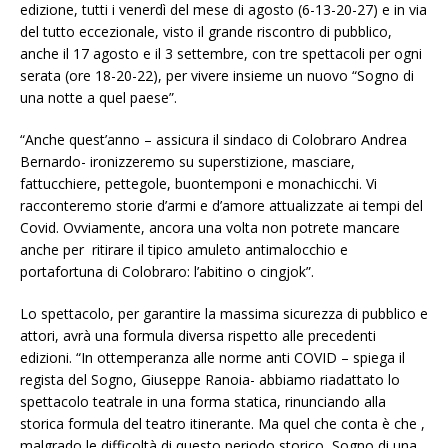
edizione, tutti i venerdì del mese di agosto (6-13-20-27) e in via
del tutto eccezionale, visto il grande riscontro di pubblico,
anche il 17 agosto e il 3 settembre, con tre spettacoli per ogni
serata (ore 18-20-22), per vivere insieme un nuovo “Sogno di
una notte a quel paese”.
“Anche quest’anno – assicura il sindaco di Colobraro Andrea
Bernardo- ironizzeremo su superstizione, masciare,
fattucchiere, pettegole, buontemponi e monachicchi. Vi
racconteremo storie d’armi e d’amore attualizzate ai tempi del
Covid. Ovviamente, ancora una volta non potrete mancare
anche per ritirare il tipico amuleto antimalocchio e
portafortuna di Colobraro: l’abitino o cingjok”.
Lo spettacolo, per garantire la massima sicurezza di pubblico e
attori, avrà una formula diversa rispetto alle precedenti
edizioni. “In ottemperanza alle norme anti COVID – spiega il
regista del Sogno, Giuseppe Ranoia- abbiamo riadattato lo
spettacolo teatrale in una forma statica, rinunciando alla
storica formula del teatro itinerante. Ma quel che conta è che ,
malgrado le difficoltà di questo periodo storico, Sogno di una